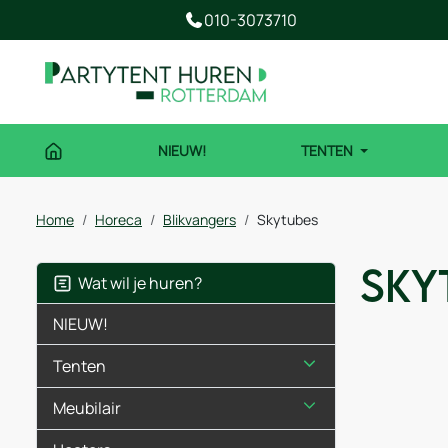
010-3073710
NIEUW!
TENTEN
Home
Horeca
Blikvangers
Skytubes
Sky
Wat wil je huren?
NIEUW!
Tenten
Meubilair