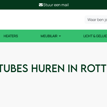
Stuur een mail
HEATERS
MEUBILAIR
LICHT & GELUI
tubes huren in Rot