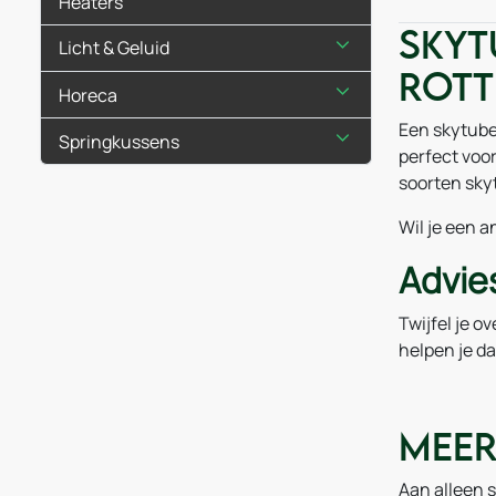
Heaters
Skyt
Licht & Geluid
Rot
Horeca
Een skytube,
Springkussens
perfect voo
soorten sky
Wil je een 
Advies
Twijfel je o
helpen je da
Meer
Aan alleen s