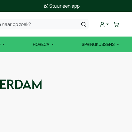
Stuur een app
D
HORECA
SPRINGKUSSENS
terdam