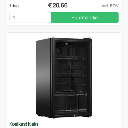
€
20,66
1 dag
excl. BTW
Huurmandje
Koelkast klein