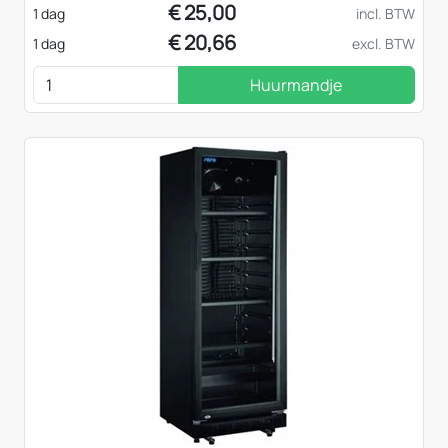
€
25,00
1 dag
incl. BTW
€
20,66
1 dag
excl. BTW
Huurmandje