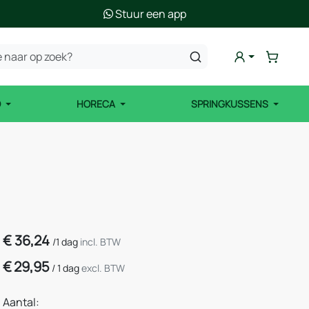
Stuur een app
D
HORECA
SPRINGKUSSENS
€
36,24
/
1 dag
incl. BTW
€
29,95
/
1 dag
excl. BTW
Aantal: