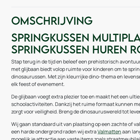
Omschrijving
Springkussen Multipla
Springkussen Huren 
Stap terug in de tijd en beleef een prehistorisch avontu
met glijbaan biedt volop ruimte voor kinderen om te spr
dinosaurussen. Met zijn kleurrijke dino-thema en levens
elk feest of evenement.
De glijbaan voegt extra plezier toe en maakt het een ult
schoolactiviteiten. Dankzij het ruime formaat kunnen mee
zorgt voor veiligheid. Breng de dinosauruswereld tot l
Wij gaan standaard uit van plaatsing op een zachte of v
een harde ondergrond raden wij extra
Valmatten
aan lang
mogelijk je attractie aan vaste items zoals straatmeubil