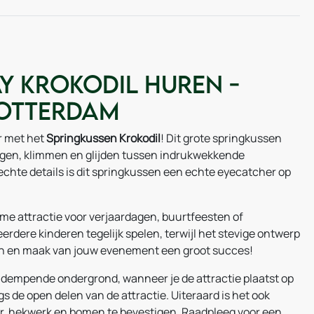
y Krokodil huren -
Rotterdam
ur met het
Springkussen Krokodil
! Dit grote springkussen
ingen, klimmen en glijden tussen indrukwekkende
echte details is dit springkussen een echte eyecatcher op
ieme attractie voor verjaardagen, buurtfeesten of
rdere kinderen tegelijk spelen, terwijl het stevige ontwerp
even en maak van jouw evenement een groot succes!
aldempende ondergrond, wanneer je de attractie plaatst op
s de open delen van de attractie. Uiteraard is het ook
air, hekwerk en bomen te bevestigen. Raadpleeg voor een