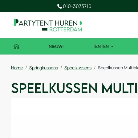
010-3073710
NIEUW!
TENTEN
Home
Springkussens
Speelkussens
Speelkussen Multipla
Speelkussen Mult