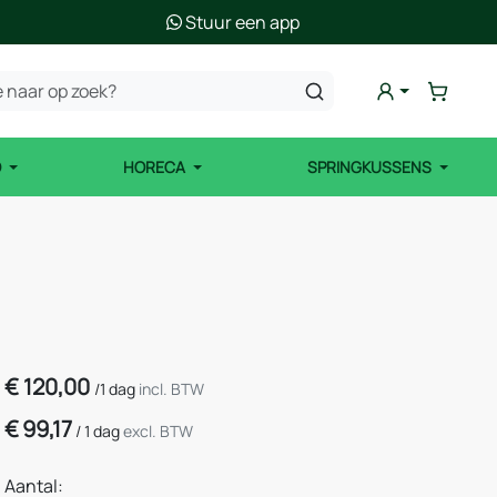
Stuur een app
D
HORECA
SPRINGKUSSENS
€
120,00
/
1 dag
incl. BTW
€
99,17
/
1 dag
excl. BTW
Aantal: