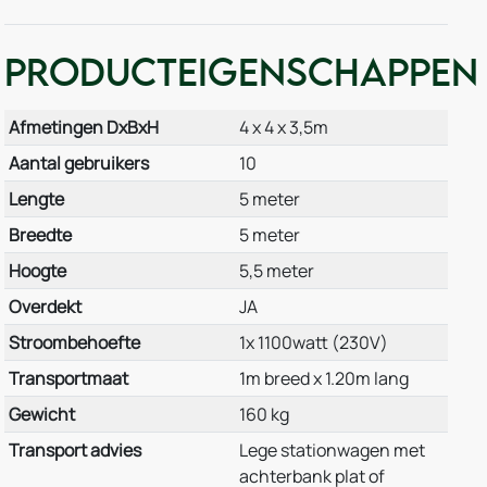
Producteigenschappen
Afmetingen DxBxH
4 x 4 x 3,5m
Aantal gebruikers
10
Lengte
5 meter
Breedte
5 meter
Hoogte
5,5 meter
Overdekt
JA
Stroombehoefte
1x 1100watt (230V)
Transportmaat
1m breed x 1.20m lang
Gewicht
160 kg
Transport advies
Lege stationwagen met
achterbank plat of