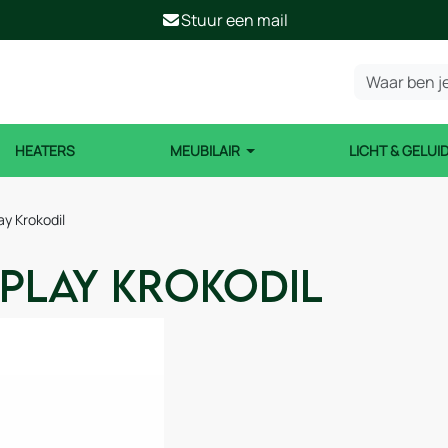
Stuur een mail
HEATERS
MEUBILAIR
LICHT & GELUI
y Krokodil
iplay Krokodil