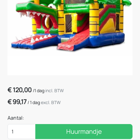
€
120,00
/
1 dag
incl. BTW
€
99,17
/
1 dag
excl. BTW
Aantal:
Huurmandje