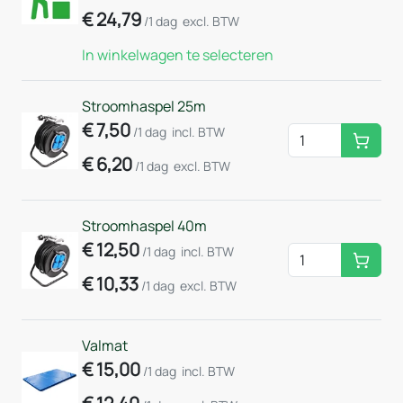
€
24,79
/1 dag
excl. BTW
In winkelwagen te selecteren
Stroomhaspel 25m
€
7,50
/1 dag
incl. BTW
Huurm
€
6,20
/1 dag
excl. BTW
Stroomhaspel 40m
€
12,50
/1 dag
incl. BTW
Huurm
€
10,33
/1 dag
excl. BTW
Valmat
€
15,00
/1 dag
incl. BTW