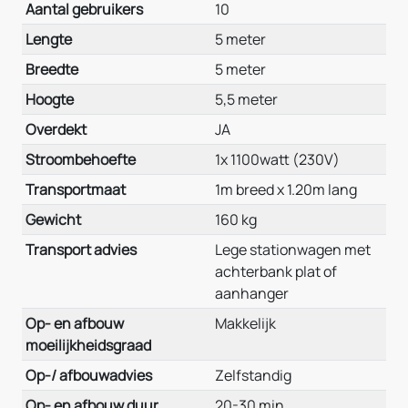
Aantal gebruikers
10
Lengte
5 meter
Breedte
5 meter
Hoogte
5,5 meter
Overdekt
JA
Stroombehoefte
1x 1100watt (230V)
Transportmaat
1m breed x 1.20m lang
Gewicht
160 kg
Transport advies
Lege stationwagen met
achterbank plat of
aanhanger
Op- en afbouw
Makkelijk
moeilijkheidsgraad
Op-/ afbouwadvies
Zelfstandig
Op- en afbouw duur
20-30 min