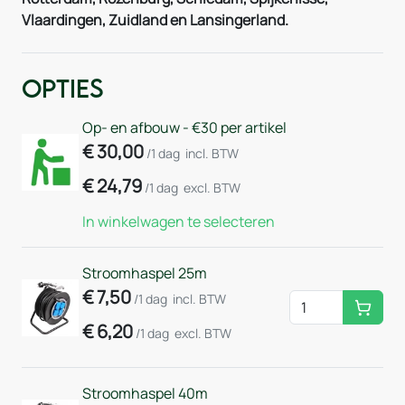
Vlaardingen, Zuidland en Lansingerland.
Opties
Op- en afbouw - €30 per artikel
€
30,00
/1 dag
incl. BTW
€
24,79
/1 dag
excl. BTW
In winkelwagen te selecteren
Stroomhaspel 25m
€
7,50
/1 dag
incl. BTW
Huurm
€
6,20
/1 dag
excl. BTW
Stroomhaspel 40m