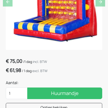
Previous
Nex
€
75,00
/
1 dag
incl. BTW
€
61,98
/
1 dag
excl. BTW
Aantal:
Huurmandje
Opties bekijken