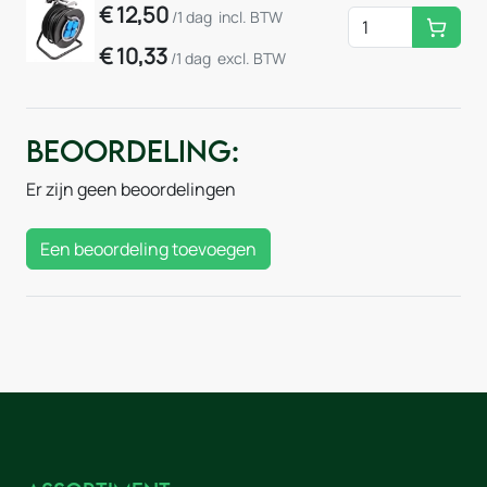
€
12,50
/1 dag
incl. BTW
Huurm
€
10,33
/1 dag
excl. BTW
Beoordeling:
Er zijn geen beoordelingen
Een beoordeling toevoegen