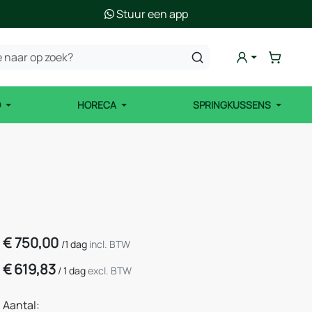
Stuur een app
D
HORECA
SPRINGKUSSENS
€
750,00
/
1 dag
incl. BTW
€
619,83
/
1 dag
excl. BTW
Aantal: