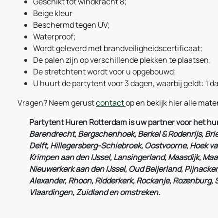
Geschikt tot windkracht 8;
Beige kleur
Beschermd tegen UV;
Waterproof;
Wordt geleverd met brandveiligheidscertificaat;
De palen zijn op verschillende plekken te plaatsen;
De stretchtent wordt voor u opgebouwd;
U huurt de partytent voor 3 dagen, waarbij geldt: 1 d
Vragen? Neem gerust
contact
op en bekijk hier alle mat
Partytent Huren Rotterdam is uw partner voor het hur
Barendrecht, Bergschenhoek, Berkel & Rodenrijs, Briel
Delft, Hillegersberg-Schiebroek, Oostvoorne, Hoek van
Krimpen aan den IJssel, Lansingerland, Maasdijk, Maa
Nieuwerkerk aan den IJssel, Oud Beijerland, Pijnacker
Alexander, Rhoon, Ridderkerk, Rockanje, Rozenburg, 
Vlaardingen, Zuidland en omstreken.