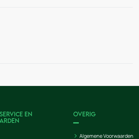
service en
Overig
arden
Algemene Voorwaarden